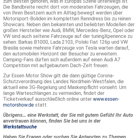
zum Besten gehören, was in Europas Szene unterwegs ist.
Die Bandbreite reicht dort von moderaten Fahrzeugen, die
von Ihren Besitzern auch im Alltag bewegt werden über
Motorsport-Boliden im kompletten Renndress bis zu reinen
Showcars. Neben den bekannten und beliebten Modellen der
großen Hersteller wie Audi, BMW, Mercedes-Benz, Opel oder
VW sind auch seltene Fahrzeuge auf der tuningXperience zu
sehen. Barkas B1000, Lada 2103, Polski Fiat 126p und VW
Brasilia sowie mehrere Fahrzeuge von Tesla warten darauf,
den automobilen Horizont der Besucher zu erweitern.
Camping-Fans dürfen sich außerdem auf einen Audi A7
Competition mit aufgebautem Dach-Zelt freuen.
Zur Essen Motor Show gilt die dann gültige Corona-
Schutzverordnung des Landes Nordrhein-Westfalen, die
aktuell eine 3G-Regelung und Maskenpflicht vorsieht. Um
lange Warteschlangen zu vermeiden, findet der
Ticketverkauf ausschließlich online unter
www.essen-
motorshow.de
statt.
Übrigens… eine Werkstatt, der Sie mit gutem Gefühl Ihr Auto
anvertrauen können, finden Sie bei uns in der
Werkstattsuche
Haben Sie Fragen oder suchen Sie Antworten zu Themen,