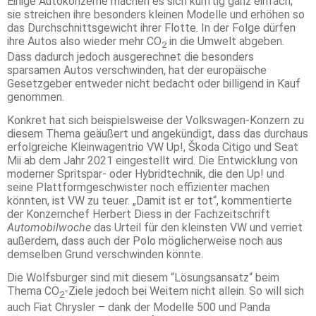
Einige Autokonzerne machen es sich künftig ganz einfach;
sie streichen ihre besonders kleinen Modelle und erhöhen so
das Durchschnittsgewicht ihrer Flotte. In der Folge dürfen
ihre Autos also wieder mehr CO
in die Umwelt abgeben.
2
Dass dadurch jedoch ausgerechnet die besonders
sparsamen Autos verschwinden, hat der europäische
Gesetzgeber entweder nicht bedacht oder billigend in Kauf
genommen.
Konkret hat sich beispielsweise der Volkswagen-Konzern zu
diesem Thema geäußert und angekündigt, dass das durchaus
erfolgreiche Kleinwagentrio VW Up!, Škoda Citigo und Seat
Mii ab dem Jahr 2021 eingestellt wird. Die Entwicklung von
moderner Spritspar- oder Hybridtechnik, die den Up! und
seine Plattformgeschwister noch effizienter machen
könnten, ist VW zu teuer. „Damit ist er tot“, kommentierte
der Konzernchef Herbert Diess in der Fachzeitschrift
Automobilwoche
das Urteil für den kleinsten VW und verriet
außerdem, dass auch der Polo möglicherweise noch aus
demselben Grund verschwinden könnte.
Die Wolfsburger sind mit diesem “Lösungsansatz“ beim
Thema CO
-Ziele jedoch bei Weitem nicht allein. So will sich
2
auch Fiat Chrysler – dank der Modelle 500 und Panda