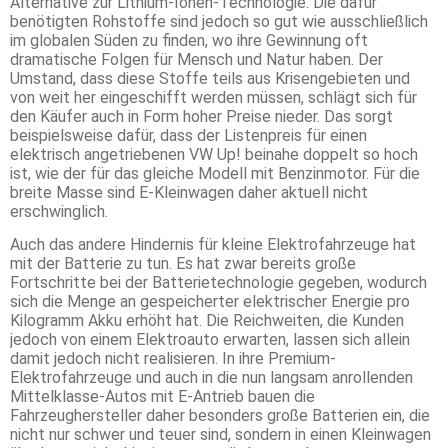
Alternative zur Lithium-Ionen-Technologie. Die dafür
benötigten Rohstoffe sind jedoch so gut wie ausschließlich
im globalen Süden zu finden, wo ihre Gewinnung oft
dramatische Folgen für Mensch und Natur haben. Der
Umstand, dass diese Stoffe teils aus Krisengebieten und
von weit her eingeschifft werden müssen, schlägt sich für
den Käufer auch in Form hoher Preise nieder. Das sorgt
beispielsweise dafür, dass der Listenpreis für einen
elektrisch angetriebenen VW Up! beinahe doppelt so hoch
ist, wie der für das gleiche Modell mit Benzinmotor. Für die
breite Masse sind E-Kleinwagen daher aktuell nicht
erschwinglich.
Auch das andere Hindernis für kleine Elektrofahrzeuge hat
mit der Batterie zu tun. Es hat zwar bereits große
Fortschritte bei der Batterietechnologie gegeben, wodurch
sich die Menge an gespeicherter elektrischer Energie pro
Kilogramm Akku erhöht hat. Die Reichweiten, die Kunden
jedoch von einem Elektroauto erwarten, lassen sich allein
damit jedoch nicht realisieren. In ihre Premium-
Elektrofahrzeuge und auch in die nun langsam anrollenden
Mittelklasse-Autos mit E-Antrieb bauen die
Fahrzeughersteller daher besonders große Batterien ein, die
nicht nur schwer und teuer sind, sondern in einen Kleinwagen